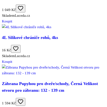
1 049 Kč
Skladem
Luceda.cz
Koupit
4L Silikové chrániče rohů, 4ks
16 Kč
Skladem
Luceda.cz
Koupit
Zábrana Pupyhou pro dveře/schody, Černá Velikost
otvoru pro zábranu: 132 - 139 cm
1 594 Kč