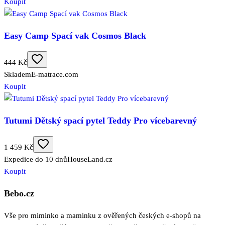
Koupit
Easy Camp Spací vak Cosmos Black
444 Kč
Skladem
E-matrace.com
Koupit
Tutumi Dětský spací pytel Teddy Pro vícebarevný
1 459 Kč
Expedice do 10 dnů
HouseLand.cz
Koupit
Bebo.cz
Vše pro miminko a maminku z ověřených českých e-shopů na