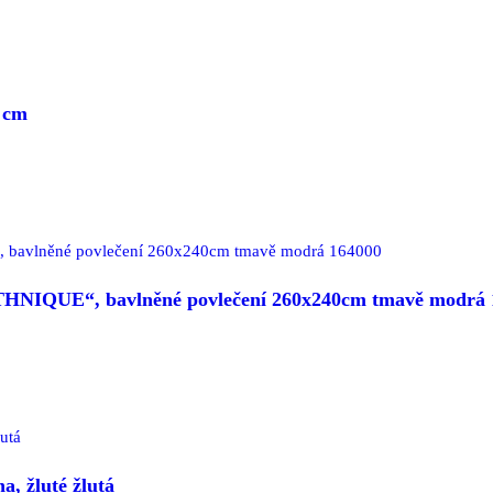
 cm
THNIQUE“, bavlněné povlečení 260x240cm tmavě modrá 
, žluté žlutá