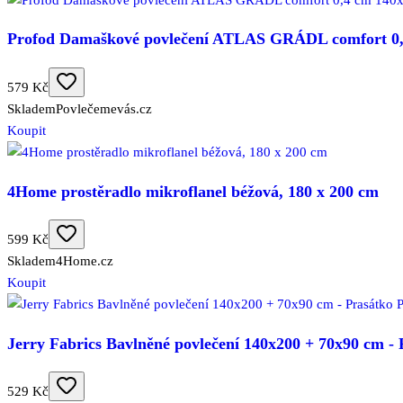
Profod Damaškové povlečení ATLAS GRÁDL comfort 0,4
579 Kč
Skladem
Povlečemevás.cz
Koupit
4Home prostěradlo mikroflanel béžová, 180 x 200 cm
599 Kč
Skladem
4Home.cz
Koupit
Jerry Fabrics Bavlněné povlečení 140x200 + 70x90 cm 
529 Kč