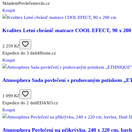
Skladem
Povlečemevás.cz
Koupit
Kvalitex Letní chránič matrace COOL EFECT, 90 x 200
2 259 Kč
Expedice do 3 dnů
4Home.cz
Koupit
Atmosphera Sada povlečení s pruhovaným potiskem „E
1 099 Kč
Expedice do 2 dnů
EDAXO.cz
Koupit
Atmosphera Povlečení na přikrývku, 240 x 220 cm, bavlna