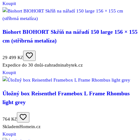
Koupit
Biohort BIOHORT Skříň na nářadí 150 large 156 × 155
cm (stříbrná metalíza)
29 499 Kč
Expedice do 30 dnů
i-zahradninabytek.cz
Koupit
Úložný box Reisenthel Framebox L Frame Rhombus
light grey
764 Kč
Skladem
Homein.cz
Koupit