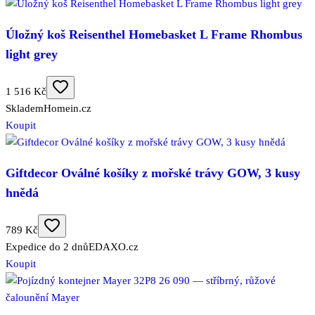
Úložný koš Reisenthel Homebasket L Frame Rhombus
light grey
1 516 Kč
Skladem
Homein.cz
Koupit
Giftdecor Oválné košíky z mořské trávy GOW, 3 kusy
hnědá
789 Kč
Expedice do 2 dnů
EDAXO.cz
Koupit