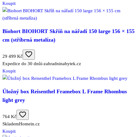
Koupit
Biohort BIOHORT Skříň na nářadí 150 large 156 × 155
cm (stříbrná metalíza)
29 499 Kč
Expedice do 30 dnů
i-zahradninabytek.cz
Koupit
Úložný box Reisenthel Framebox L Frame Rhombus
light grey
764 Kč
Skladem
Homein.cz
Koupit