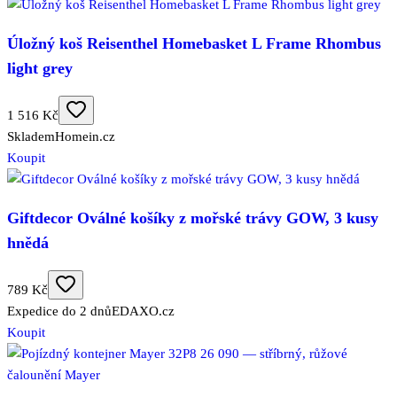
Úložný koš Reisenthel Homebasket L Frame Rhombus
light grey
1 516 Kč
Skladem
Homein.cz
Koupit
Giftdecor Oválné košíky z mořské trávy GOW, 3 kusy
hnědá
789 Kč
Expedice do 2 dnů
EDAXO.cz
Koupit