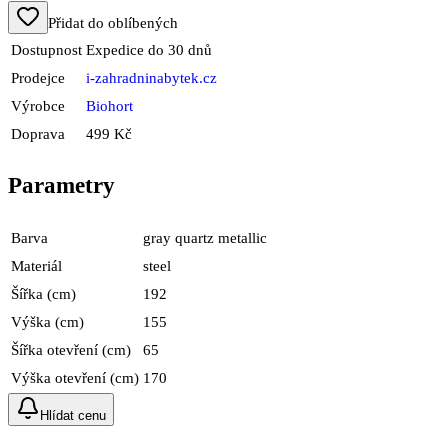
Přidat do oblíbených
Dostupnost
Expedice do 30 dnů
Prodejce
i-zahradninabytek.cz
Výrobce
Biohort
Doprava
499 Kč
Parametry
Barva
gray quartz metallic
Materiál
steel
Šířka (cm)
192
Výška (cm)
155
Šířka otevření (cm)
65
Výška otevření (cm)
170
Hlídat cenu