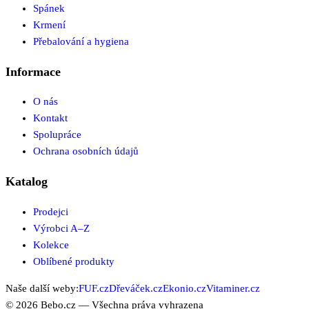
Spánek
Krmení
Přebalování a hygiena
Informace
O nás
Kontakt
Spolupráce
Ochrana osobních údajů
Katalog
Prodejci
Výrobci A–Z
Kolekce
Oblíbené produkty
Naše další weby:
FUF.cz
Dřeváček.cz
Ekonio.cz
Vitaminer.cz
©
2026
Bebo.cz
— Všechna práva vyhrazena