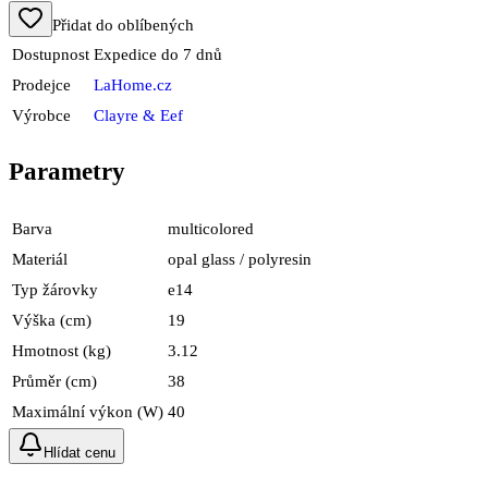
Přidat do oblíbených
Dostupnost
Expedice do 7 dnů
Prodejce
LaHome.cz
Výrobce
Clayre & Eef
Parametry
Barva
multicolored
Materiál
opal glass / polyresin
Typ žárovky
e14
Výška (cm)
19
Hmotnost (kg)
3.12
Průměr (cm)
38
Maximální výkon (W)
40
Hlídat cenu