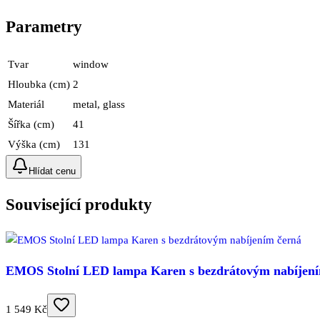
Parametry
Tvar
window
Hloubka (cm)
2
Materiál
metal, glass
Šířka (cm)
41
Výška (cm)
131
Hlídat cenu
Související produkty
EMOS Stolní LED lampa Karen s bezdrátovým nabíjení
1 549 Kč