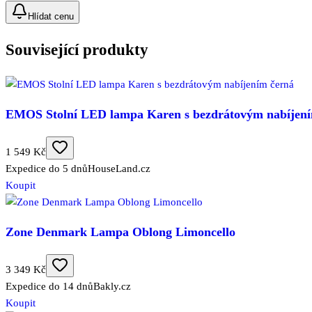
Hlídat cenu
Související produkty
EMOS Stolní LED lampa Karen s bezdrátovým nabíjení
1 549 Kč
Expedice do 5 dnů
HouseLand.cz
Koupit
Zone Denmark Lampa Oblong Limoncello
3 349 Kč
Expedice do 14 dnů
Bakly.cz
Koupit