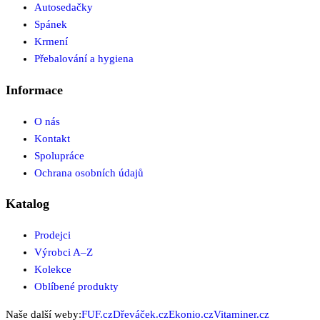
Autosedačky
Spánek
Krmení
Přebalování a hygiena
Informace
O nás
Kontakt
Spolupráce
Ochrana osobních údajů
Katalog
Prodejci
Výrobci A–Z
Kolekce
Oblíbené produkty
Naše další weby:
FUF.cz
Dřeváček.cz
Ekonio.cz
Vitaminer.cz