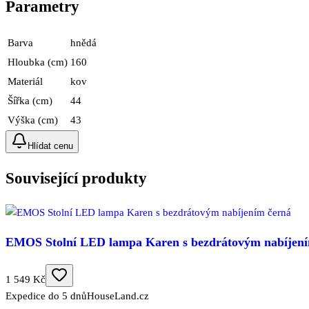
Parametry
Barva
hnědá
Hloubka (cm)
160
Materiál
kov
Šířka (cm)
44
Výška (cm)
43
Hlídat cenu
Související produkty
EMOS Stolní LED lampa Karen s bezdrátovým nabíjení
1 549 Kč
Expedice do 5 dnů
HouseLand.cz