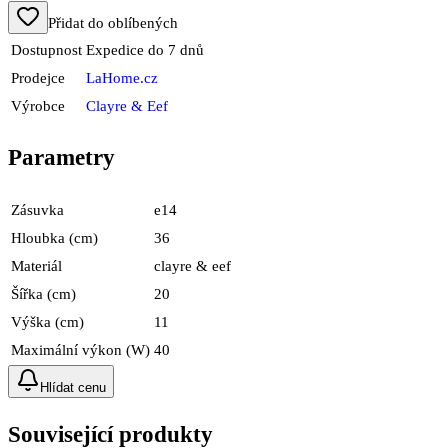
Přidat do oblíbených
Dostupnost
Expedice do 7 dnů
Prodejce
LaHome.cz
Výrobce
Clayre & Eef
Parametry
Zásuvka
e14
Hloubka (cm)
36
Materiál
clayre & eef
Šířka (cm)
20
Výška (cm)
11
Maximální výkon (W)
40
Hlídat cenu
Související produkty