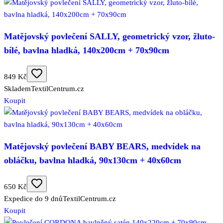
Matějovský povlečení SALLY, geometrický vzor, žluto-
bílé, bavlna hladká, 140x200cm + 70x90cm
849 Kč
Skladem
TextilCentrum.cz
Koupit
Matějovský povlečení BABY BEARS, medvídek na
obláčku, bavlna hladká, 90x130cm + 40x60cm
650 Kč
Expedice do 9 dnů
TextilCentrum.cz
Koupit