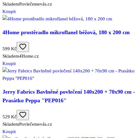
Skladem
Povlečemevás.cz
Koupit
4Home prostěradlo mikroflanel béžová, 180 x 200 cm
599 Kč
Skladem
4Home.cz
Koupit
Jerry Fabrics Bavlněné povlečení 140x200 + 70x90 cm -
Prasátko Peppa "PEP016"
529 Kč
Skladem
Povlečemevás.cz
Koupit