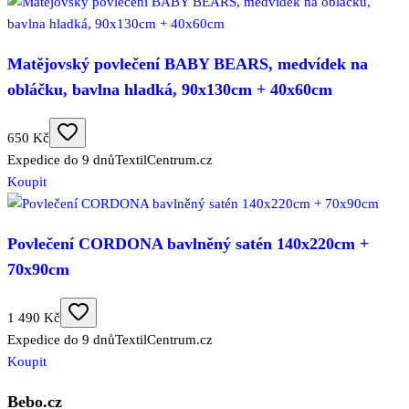
Matějovský povlečení BABY BEARS, medvídek na
obláčku, bavlna hladká, 90x130cm + 40x60cm
650 Kč
Expedice do 9 dnů
TextilCentrum.cz
Koupit
Povlečení CORDONA bavlněný satén 140x220cm +
70x90cm
1 490 Kč
Expedice do 9 dnů
TextilCentrum.cz
Koupit
Bebo.cz