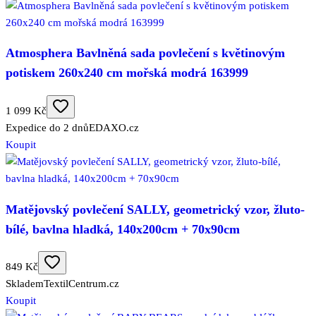
Atmosphera Bavlněná sada povlečení s květinovým
potiskem 260x240 cm mořská modrá 163999
1 099 Kč
Expedice do 2 dnů
EDAXO.cz
Koupit
Matějovský povlečení SALLY, geometrický vzor, žluto-
bílé, bavlna hladká, 140x200cm + 70x90cm
849 Kč
Skladem
TextilCentrum.cz
Koupit