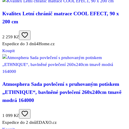
Kvalitex Letní chránič matrace COOL EFECT, 90 x
200 cm
2 259 Kč
Expedice do 3 dnů
4Home.cz
Koupit
Atmosphera Sada povlečení s pruhovaným potiskem
„ETHNIQUE“, bavlněné povlečení 260x240cm tmavě
modrá 164000
1 099 Kč
Expedice do 2 dnů
EDAXO.cz