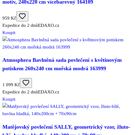
motiv, 240x220 cm vícebarevný 164109
959 Kč
Expedice do 2 dnů
EDAXO.cz
Koupit
Atmosphera Bavlněná sada povlečení s květinovým
potiskem 260x240 cm mořská modrá 163999
1 099 Kč
Expedice do 2 dnů
EDAXO.cz
Koupit
Matějovský povlečení SALLY, geometrický vzor, žluto-