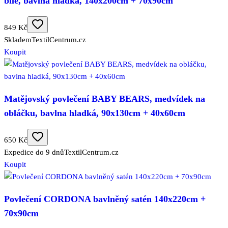
bílé, bavlna hladká, 140x200cm + 70x90cm
849 Kč
Skladem
TextilCentrum.cz
Koupit
Matějovský povlečení BABY BEARS, medvídek na
obláčku, bavlna hladká, 90x130cm + 40x60cm
650 Kč
Expedice do 9 dnů
TextilCentrum.cz
Koupit
Povlečení CORDONA bavlněný satén 140x220cm +
70x90cm