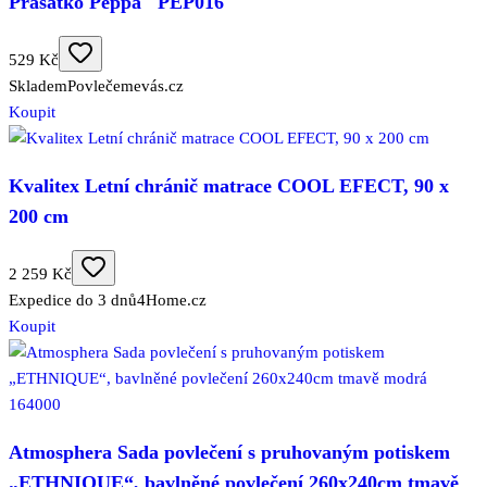
Prasátko Peppa "PEP016"
529 Kč
Skladem
Povlečemevás.cz
Koupit
Kvalitex Letní chránič matrace COOL EFECT, 90 x
200 cm
2 259 Kč
Expedice do 3 dnů
4Home.cz
Koupit
Atmosphera Sada povlečení s pruhovaným potiskem
„ETHNIQUE“, bavlněné povlečení 260x240cm tmavě