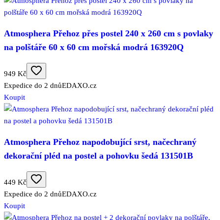
Atmosphera Přehoz přes postel 240 x 260 cm s povlaky
na polštáře 60 x 60 cm mořská modrá 163920Q
949 Kč
Expedice do 2 dnů
EDAXO.cz
Koupit
Atmosphera Přehoz napodobující srst, načechraný
dekorační pléd na postel a pohovku šedá 131501B
449 Kč
Expedice do 2 dnů
EDAXO.cz
Koupit