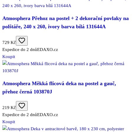
Atmosphera Přehoz na postel + 2 dekorační povlaky na
polštáře, 240 x 260, ivory barva bílá 131644A
729 Kč
Expedice do 2 dnů
EDAXO.cz
Koupit
Atmosphera Měkká flicová deka na postel a gauč,
přehoz černá 103870J
219 Kč
Expedice do 2 dnů
EDAXO.cz
Koupit