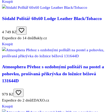
Koupit
Södahl Polštář 60x60 Lodge Leather Black/Tobacco
4 749 Kč
Expedice do 14 dnů
Bakly.cz
Koupit
Atmosphera Přehoz s ozdobnými polštáři na postel a
pohovku, prošívaná přikrývka do ložnice béžová
131644D
979 Kč
Expedice do 2 dnů
EDAXO.cz
Koupit