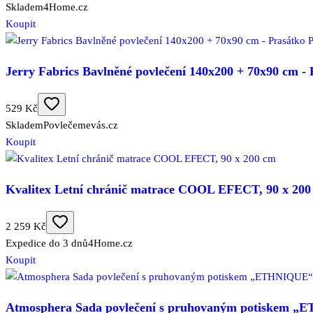
Skladem
4Home.cz
Koupit
Jerry Fabrics Bavlněné povlečení 140x200 + 70x90 cm 
529 Kč
Skladem
Povlečemevás.cz
Koupit
Kvalitex Letní chránič matrace COOL EFECT, 90 x 200
2 259 Kč
Expedice do 3 dnů
4Home.cz
Koupit
Atmosphera Sada povlečení s pruhovaným potiskem „E