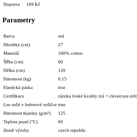
Doprava
109 Kč
Parametry
Barva
red
Hloubka (cm)
27
Materiál
100% cotton
Šířka (cm)
60
Délka (cm)
120
Hmotnost (kg)
0.15
Elastická páska
true
Certifikace
záruka české kvality tzú × clevercare.inf
Lze sušit v bubnové sušičce
true
Hmotnost tkaniny (g/m²)
125
Teplota praní (°C)
60
Země výroby
czech republic