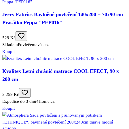
Jerry Fabrics Bavlněné povlečení 140x200 + 70x90 cm -
Prasátko Peppa "PEP016"
529 Kč
Skladem
Povlečemevás.cz
Koupit
Kvalitex Letní chránič matrace COOL EFECT, 90 x
200 cm
2 259 Kč
Expedice do 3 dnů
4Home.cz
Koupit