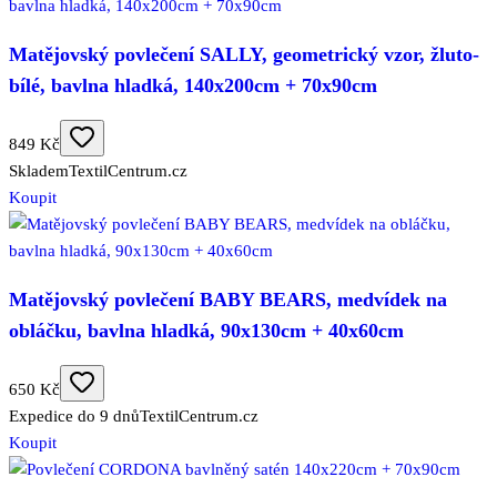
Matějovský povlečení SALLY, geometrický vzor, žluto-
bílé, bavlna hladká, 140x200cm + 70x90cm
849 Kč
Skladem
TextilCentrum.cz
Koupit
Matějovský povlečení BABY BEARS, medvídek na
obláčku, bavlna hladká, 90x130cm + 40x60cm
650 Kč
Expedice do 9 dnů
TextilCentrum.cz
Koupit