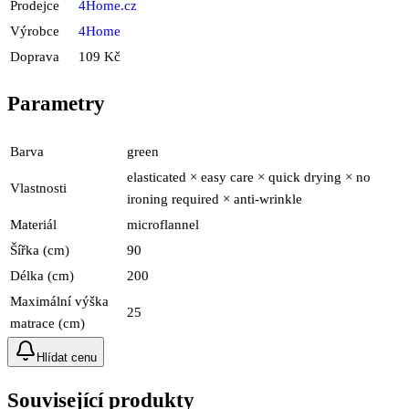
Prodejce
4Home.cz
Výrobce
4Home
Doprava
109 Kč
Parametry
Barva
green
elasticated × easy care × quick drying × no
Vlastnosti
ironing required × anti-wrinkle
Materiál
microflannel
Šířka (cm)
90
Délka (cm)
200
Maximální výška
25
matrace (cm)
Hlídat cenu
Související produkty