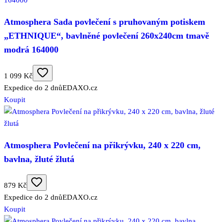
Atmosphera Sada povlečení s pruhovaným potiskem
„ETHNIQUE“, bavlněné povlečení 260x240cm tmavě
modrá 164000
1 099 Kč
Expedice do 2 dnů
EDAXO.cz
Koupit
Atmosphera Povlečení na přikrývku, 240 x 220 cm,
bavlna, žluté žlutá
879 Kč
Expedice do 2 dnů
EDAXO.cz
Koupit