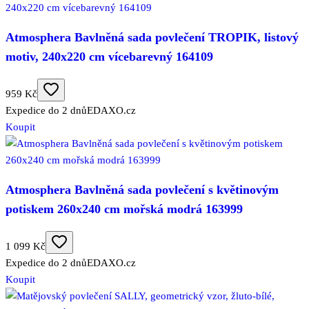
Atmosphera Bavlněná sada povlečení TROPIK, listový
motiv, 240x220 cm vícebarevný 164109
959 Kč
Expedice do 2 dnů
EDAXO.cz
Koupit
Atmosphera Bavlněná sada povlečení s květinovým
potiskem 260x240 cm mořská modrá 163999
1 099 Kč
Expedice do 2 dnů
EDAXO.cz
Koupit