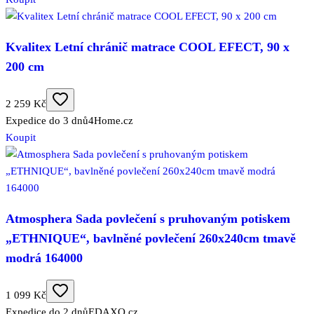
Kvalitex Letní chránič matrace COOL EFECT, 90 x
200 cm
2 259 Kč
Expedice do 3 dnů
4Home.cz
Koupit
Atmosphera Sada povlečení s pruhovaným potiskem
„ETHNIQUE“, bavlněné povlečení 260x240cm tmavě
modrá 164000
1 099 Kč
Expedice do 2 dnů
EDAXO.cz