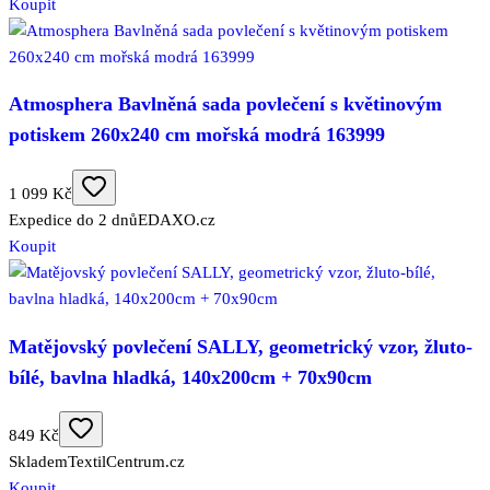
Koupit
Atmosphera Bavlněná sada povlečení s květinovým
potiskem 260x240 cm mořská modrá 163999
1 099 Kč
Expedice do 2 dnů
EDAXO.cz
Koupit
Matějovský povlečení SALLY, geometrický vzor, žluto-
bílé, bavlna hladká, 140x200cm + 70x90cm
849 Kč
Skladem
TextilCentrum.cz
Koupit