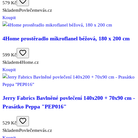
579 Kč
Skladem
Povlečemevás.cz
Koupit
4Home prostěradlo mikroflanel béžová, 180 x 200 cm
599 Kč
Skladem
4Home.cz
Koupit
Jerry Fabrics Bavlněné povlečení 140x200 + 70x90 cm -
Prasátko Peppa "PEP016"
529 Kč
Skladem
Povlečemevás.cz
Koupit