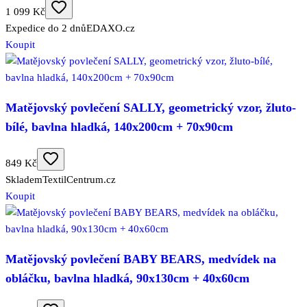
1 099 Kč
Expedice do 2 dnů
EDAXO.cz
Koupit
Matějovský povlečení SALLY, geometrický vzor, žluto-
bílé, bavlna hladká, 140x200cm + 70x90cm
849 Kč
Skladem
TextilCentrum.cz
Koupit
Matějovský povlečení BABY BEARS, medvídek na
obláčku, bavlna hladká, 90x130cm + 40x60cm