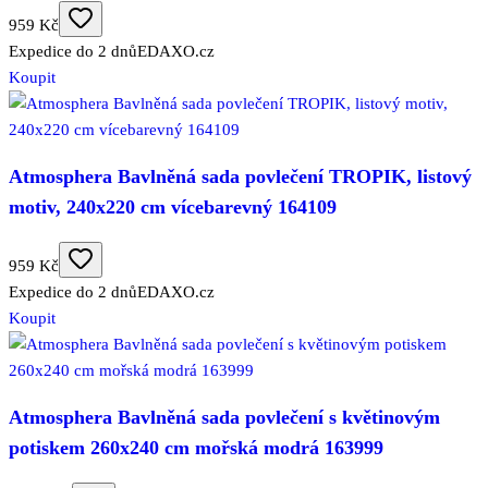
959 Kč
Expedice do 2 dnů
EDAXO.cz
Koupit
Atmosphera Bavlněná sada povlečení TROPIK, listový
motiv, 240x220 cm vícebarevný 164109
959 Kč
Expedice do 2 dnů
EDAXO.cz
Koupit
Atmosphera Bavlněná sada povlečení s květinovým
potiskem 260x240 cm mořská modrá 163999