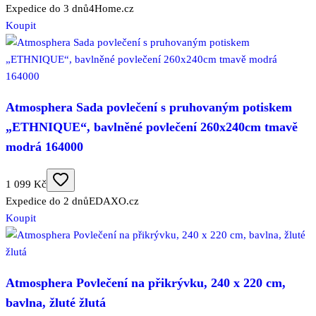
Expedice do 3 dnů
4Home.cz
Koupit
Atmosphera Sada povlečení s pruhovaným potiskem
„ETHNIQUE“, bavlněné povlečení 260x240cm tmavě
modrá 164000
1 099 Kč
Expedice do 2 dnů
EDAXO.cz
Koupit
Atmosphera Povlečení na přikrývku, 240 x 220 cm,
bavlna, žluté žlutá