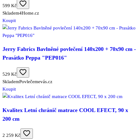
599 Kč
Skladem
4Home.cz
Koupit
Jerry Fabrics Bavlněné povlečení 140x200 + 70x90 cm -
Prasátko Peppa "PEP016"
529 Kč
Skladem
Povlečemevás.cz
Koupit
Kvalitex Letní chránič matrace COOL EFECT, 90 x
200 cm
2 259 Kč