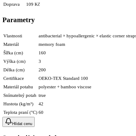
Doprava
109 Kč
Parametry
Vlastnosti
antibacterial × hypoallergenic × elastic corner st
Materiál
memory foam
Šířka (cm)
160
Výška (cm)
3
Délka (cm)
200
Certifikace
OEKO-TEX Standard 100
Materiál potahu
polyester + bamboo viscose
Snímatelný potah
true
Hustota (kg/m³)
42
Teplota praní (°C)
60
Hlídat cenu