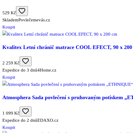
529 Kč
Skladem
Povlečemevás.cz
Koupit
Kvalitex Letní chránič matrace COOL EFECT, 90 x 200
2 259 Kč
Expedice do 3 dnů
4Home.cz
Koupit
Atmosphera Sada povlečení s pruhovaným potiskem „E
1 099 Kč
Expedice do 2 dnů
EDAXO.cz
Koupit