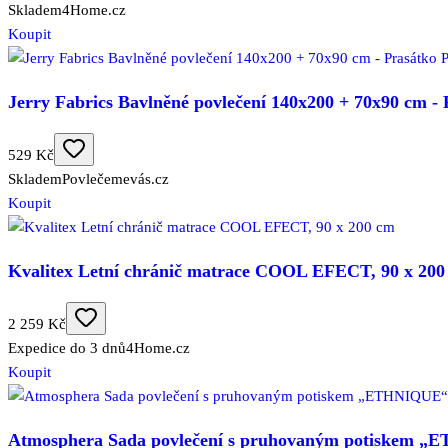
Skladem
4Home.cz
Koupit
Jerry Fabrics Bavlněné povlečení 140x200 + 70x90 cm 
529 Kč
Skladem
Povlečemevás.cz
Koupit
Kvalitex Letní chránič matrace COOL EFECT, 90 x 200
2 259 Kč
Expedice do 3 dnů
4Home.cz
Koupit
Atmosphera Sada povlečení s pruhovaným potiskem „E