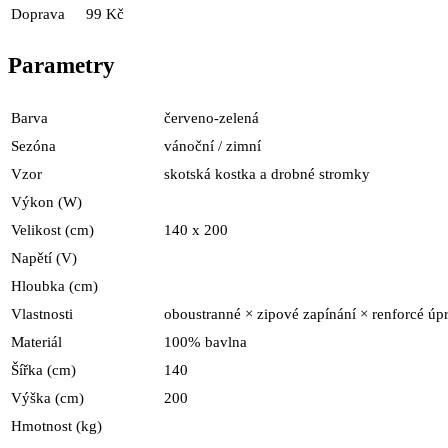
Doprava
99 Kč
Parametry
Barva
červeno-zelená
Sezóna
vánoční / zimní
Vzor
skotská kostka a drobné stromky
Výkon (W)
Velikost (cm)
140 x 200
Napětí (V)
Hloubka (cm)
Vlastnosti
oboustranné × zipové zapínání × renforcé úp
Materiál
100% bavlna
Šířka (cm)
140
Výška (cm)
200
Hmotnost (kg)