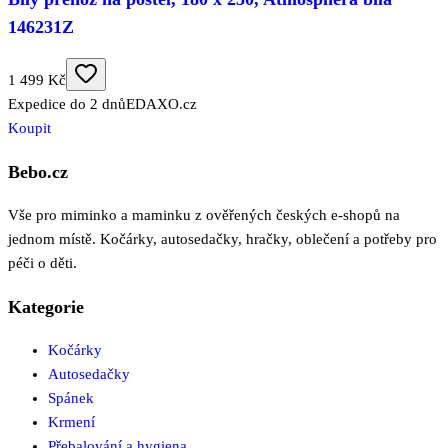
146231Z
1 499 Kč
Expedice do 2 dnů
EDAXO.cz
Koupit
Bebo.cz
Vše pro miminko a maminku z ověřených českých e-shopů na
jednom místě. Kočárky, autosedačky, hračky, oblečení a potřeby pro
péči o děti.
Kategorie
Kočárky
Autosedačky
Spánek
Krmení
Přebalování a hygiena