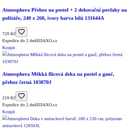
Atmosphera Přehoz na postel + 2 dekorační povlaky na
polštáře, 240 x 260, ivory barva bílá 131644A
729 Kč
Expedice do 2 dnů
EDAXO.cz
Koupit
Atmosphera Měkká flicová deka na postel a gauč,
přehoz černá 103870J
219 Kč
Expedice do 2 dnů
EDAXO.cz
Koupit