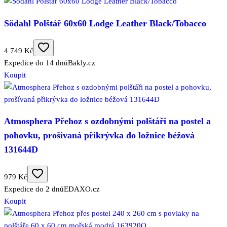
Södahl Polštář 60x60 Lodge Leather Black/Tobacco
4 749 Kč
Expedice do 14 dnů
Bakly.cz
Koupit
Atmosphera Přehoz s ozdobnými polštáři na postel a
pohovku, prošívaná přikrývka do ložnice béžová
131644D
979 Kč
Expedice do 2 dnů
EDAXO.cz
Koupit