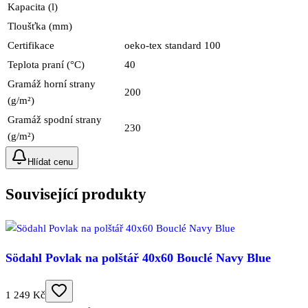
Kapacita (l)
Tloušťka (mm)
Certifikace
oeko-tex standard 100
Teplota praní (°C)
40
Gramáž horní strany
200
(g/m²)
Gramáž spodní strany
230
(g/m²)
Hlídat cenu
Související produkty
Södahl Povlak na polštář 40x60 Bouclé Navy Blue
1 249 Kč