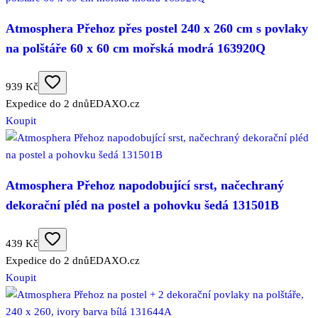
Atmosphera Přehoz přes postel 240 x 260 cm s povlaky
na polštáře 60 x 60 cm mořská modrá 163920Q
939 Kč
Expedice do 2 dnů
EDAXO.cz
Koupit
Atmosphera Přehoz napodobující srst, načechraný
dekorační pléd na postel a pohovku šedá 131501B
439 Kč
Expedice do 2 dnů
EDAXO.cz
Koupit