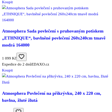
Koupit
Atmosphera Sada povlečení s pruhovaným potiskem
„ETHNIQUE“, bavlněné povlečení 260x240cm tmavě
modrá 164000
1 099 Kč
Expedice do 2 dnů
EDAXO.cz
Koupit
Atmosphera Povlečení na přikrývku, 240 x 220 cm,
bavlna, žluté žlutá