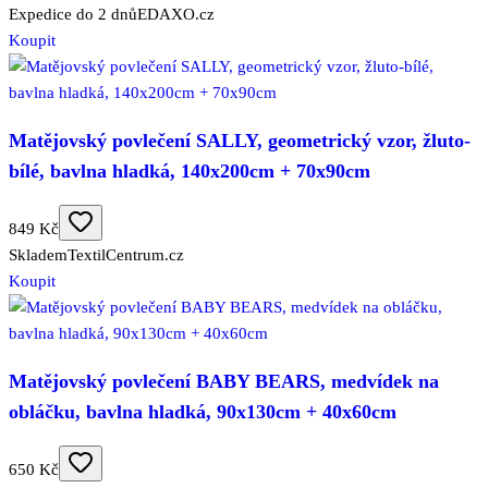
Expedice do 2 dnů
EDAXO.cz
Koupit
Matějovský povlečení SALLY, geometrický vzor, žluto-
bílé, bavlna hladká, 140x200cm + 70x90cm
849 Kč
Skladem
TextilCentrum.cz
Koupit
Matějovský povlečení BABY BEARS, medvídek na
obláčku, bavlna hladká, 90x130cm + 40x60cm
650 Kč