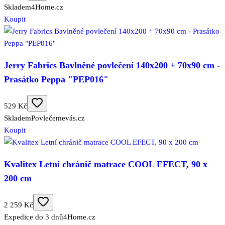
Skladem
4Home.cz
Koupit
Jerry Fabrics Bavlněné povlečení 140x200 + 70x90 cm -
Prasátko Peppa "PEP016"
529 Kč
Skladem
Povlečemevás.cz
Koupit
Kvalitex Letní chránič matrace COOL EFECT, 90 x
200 cm
2 259 Kč
Expedice do 3 dnů
4Home.cz