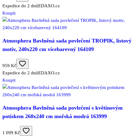
Expedice do 2 dnů
EDAXO.cz
Koupit
Atmosphera Bavlněná sada povlečení TROPIK, listový
motiv, 240x220 cm vícebarevný 164109
959 Kč
Expedice do 2 dnů
EDAXO.cz
Koupit
Atmosphera Bavlněná sada povlečení s květinovým
potiskem 260x240 cm mořská modrá 163999
1 099 Kč