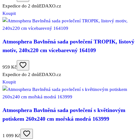
Expedice do 2 dnů
EDAXO.cz
Koupit
Atmosphera Bavlněná sada povlečení TROPIK, listový
motiv, 240x220 cm vícebarevný 164109
959 Kč
Expedice do 2 dnů
EDAXO.cz
Koupit
Atmosphera Bavlněná sada povlečení s květinovým
potiskem 260x240 cm mořská modrá 163999
1 099 Kč