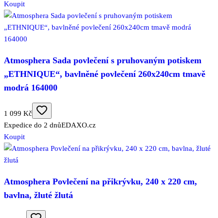
Koupit
Atmosphera Sada povlečení s pruhovaným potiskem
„ETHNIQUE“, bavlněné povlečení 260x240cm tmavě
modrá 164000
1 099 Kč
Expedice do 2 dnů
EDAXO.cz
Koupit
Atmosphera Povlečení na přikrývku, 240 x 220 cm,
bavlna, žluté žlutá