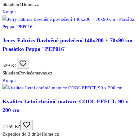
Skladem
4Home.cz
Koupit
Jerry Fabrics Bavlněné povlečení 140x200 + 70x90 cm -
Prasátko Peppa "PEP016"
529 Kč
Skladem
Povlečemevás.cz
Koupit
Kvalitex Letní chránič matrace COOL EFECT, 90 x
200 cm
2 259 Kč
Expedice do 3 dnů
4Home.cz