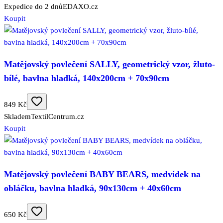
Expedice do 2 dnů
EDAXO.cz
Koupit
Matějovský povlečení SALLY, geometrický vzor, žluto-
bílé, bavlna hladká, 140x200cm + 70x90cm
849 Kč
Skladem
TextilCentrum.cz
Koupit
Matějovský povlečení BABY BEARS, medvídek na
obláčku, bavlna hladká, 90x130cm + 40x60cm
650 Kč