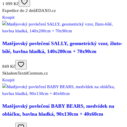
1 099 Kč
Expedice do 2 dnů
EDAXO.cz
Koupit
Matějovský povlečení SALLY, geometrický vzor, žluto-
bílé, bavlna hladká, 140x200cm + 70x90cm
849 Kč
Skladem
TextilCentrum.cz
Koupit
Matějovský povlečení BABY BEARS, medvídek na
obláčku, bavlna hladká, 90x130cm + 40x60cm