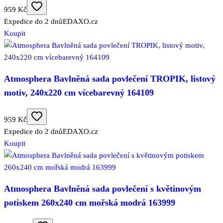
959 Kč
Expedice do 2 dnů
EDAXO.cz
Koupit
Atmosphera Bavlněná sada povlečení TROPIK, listový
motiv, 240x220 cm vícebarevný 164109
959 Kč
Expedice do 2 dnů
EDAXO.cz
Koupit
Atmosphera Bavlněná sada povlečení s květinovým
potiskem 260x240 cm mořská modrá 163999