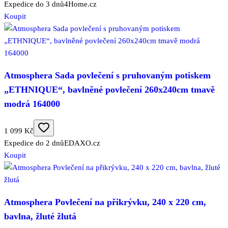
Expedice do 3 dnů
4Home.cz
Koupit
Atmosphera Sada povlečení s pruhovaným potiskem
„ETHNIQUE“, bavlněné povlečení 260x240cm tmavě
modrá 164000
1 099 Kč
Expedice do 2 dnů
EDAXO.cz
Koupit
Atmosphera Povlečení na přikrývku, 240 x 220 cm,
bavlna, žluté žlutá