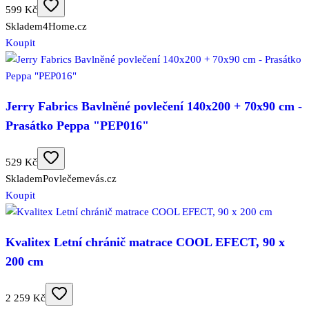
599 Kč
Skladem
4Home.cz
Koupit
Jerry Fabrics Bavlněné povlečení 140x200 + 70x90 cm -
Prasátko Peppa "PEP016"
529 Kč
Skladem
Povlečemevás.cz
Koupit
Kvalitex Letní chránič matrace COOL EFECT, 90 x
200 cm
2 259 Kč