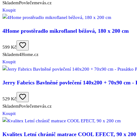
Skladem
Povlečemevás.cz
Koupit
4Home prostěradlo mikroflanel béžová, 180 x 200 cm
599 Kč
Skladem
4Home.cz
Koupit
Jerry Fabrics Bavlněné povlečení 140x200 + 70x90 cm 
529 Kč
Skladem
Povlečemevás.cz
Koupit
Kvalitex Letní chránič matrace COOL EFECT, 90 x 200