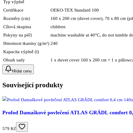
Typ výplně
Certifikace
OEKO-TEX Standard 100
Rozměry (cm)
160 x 200 cm (duvet cover), 70 x 80 cm (pi
Cílová skupina
children
Pokyny na péči
machine washable at 40°C, do not tumble dry
Hmotnost tkaniny (g/m²)
240
Kapacita výplně (l)
Obsah sady
1 x duvet cover 160 x 200 cm × 1 x pillowc
Hlídat cenu
Související produkty
Profod Damaškové povlečení ATLAS GRÁDL comfort 0,4
579 Kč