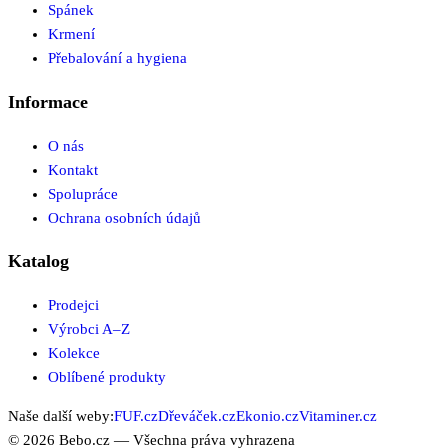
Spánek
Krmení
Přebalování a hygiena
Informace
O nás
Kontakt
Spolupráce
Ochrana osobních údajů
Katalog
Prodejci
Výrobci A–Z
Kolekce
Oblíbené produkty
Naše další weby:
FUF.cz
Dřeváček.cz
Ekonio.cz
Vitaminer.cz
©
2026
Bebo.cz
— Všechna práva vyhrazena