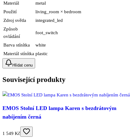
Materiál
metal
Použití
living_room × bedroom
Zdroj světla
integrated_led
Způsob
foot_switch
ovládání
Barva stínítka
white
Materiál stínítka
plastic
Hlídat cenu
Související produkty
EMOS Stolní LED lampa Karen s bezdrátovým
nabíjením černá
1 549 Kč