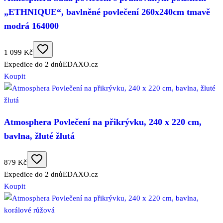
„ETHNIQUE“, bavlněné povlečení 260x240cm tmavě
modrá 164000
1 099 Kč
Expedice do 2 dnů
EDAXO.cz
Koupit
Atmosphera Povlečení na přikrývku, 240 x 220 cm,
bavlna, žluté žlutá
879 Kč
Expedice do 2 dnů
EDAXO.cz
Koupit