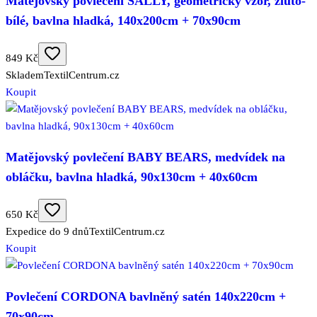
Matějovský povlečení SALLY, geometrický vzor, žluto-
bílé, bavlna hladká, 140x200cm + 70x90cm
849 Kč
Skladem
TextilCentrum.cz
Koupit
Matějovský povlečení BABY BEARS, medvídek na
obláčku, bavlna hladká, 90x130cm + 40x60cm
650 Kč
Expedice do 9 dnů
TextilCentrum.cz
Koupit
Povlečení CORDONA bavlněný satén 140x220cm +
70x90cm