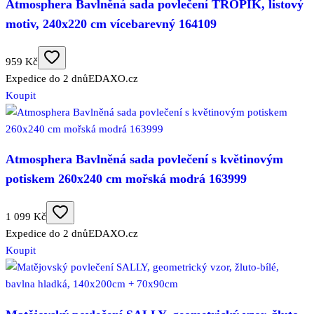
Atmosphera Bavlněná sada povlečení TROPIK, listový
motiv, 240x220 cm vícebarevný 164109
959 Kč
Expedice do 2 dnů
EDAXO.cz
Koupit
Atmosphera Bavlněná sada povlečení s květinovým
potiskem 260x240 cm mořská modrá 163999
1 099 Kč
Expedice do 2 dnů
EDAXO.cz
Koupit