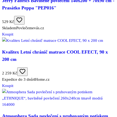
Jerry Fabrics Bavlněné povlečení 140x200 + 70x90 cm -
Prasátko Peppa "PEP016"
529 Kč
Skladem
Povlečemevás.cz
Koupit
Kvalitex Letní chránič matrace COOL EFECT, 90 x
200 cm
2 259 Kč
Expedice do 3 dnů
4Home.cz
Koupit
Atmosphera Sada povlečení s pruhovaným potiskem