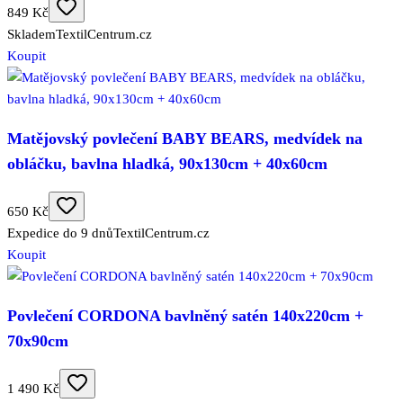
849 Kč
Skladem
TextilCentrum.cz
Koupit
Matějovský povlečení BABY BEARS, medvídek na
obláčku, bavlna hladká, 90x130cm + 40x60cm
650 Kč
Expedice do 9 dnů
TextilCentrum.cz
Koupit
Povlečení CORDONA bavlněný satén 140x220cm +
70x90cm
1 490 Kč