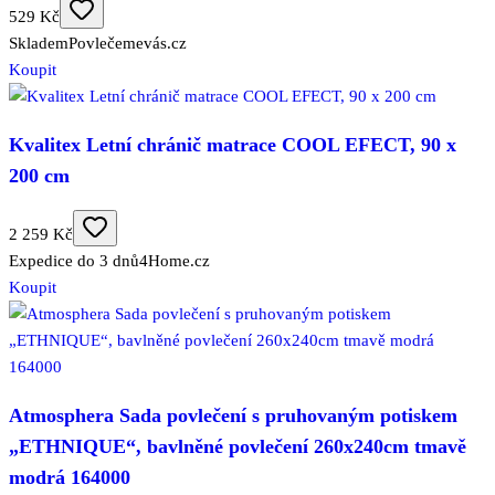
529 Kč
Skladem
Povlečemevás.cz
Koupit
Kvalitex Letní chránič matrace COOL EFECT, 90 x
200 cm
2 259 Kč
Expedice do 3 dnů
4Home.cz
Koupit
Atmosphera Sada povlečení s pruhovaným potiskem
„ETHNIQUE“, bavlněné povlečení 260x240cm tmavě
modrá 164000