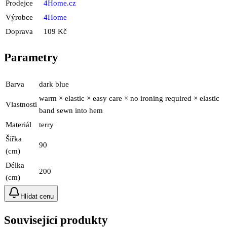
Prodejce
4Home.cz
Výrobce
4Home
Doprava
109 Kč
Parametry
Barva
dark blue
warm × elastic × easy care × no ironing required × elastic
Vlastnosti
band sewn into hem
Materiál
terry
Šířka
90
(cm)
Délka
200
(cm)
Hlídat cenu
Související produkty