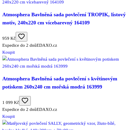
Atmosphera Bavlněná sada povlečení TROPIK, listový
motiv, 240x220 cm vícebarevný 164109
959 Kč
Expedice do 2 dnů
EDAXO.cz
Koupit
Atmosphera Bavlněná sada povlečení s květinovým
potiskem 260x240 cm mořská modrá 163999
1 099 Kč
Expedice do 2 dnů
EDAXO.cz
Koupit