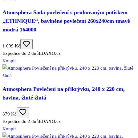
Atmosphera Sada povlečení s pruhovaným potiskem
„ETHNIQUE“, bavlněné povlečení 260x240cm tmavě
modrá 164000
1 099 Kč
Expedice do 2 dnů
EDAXO.cz
Koupit
Atmosphera Povlečení na přikrývku, 240 x 220 cm,
bavlna, žluté žlutá
879 Kč
Expedice do 2 dnů
EDAXO.cz
Koupit