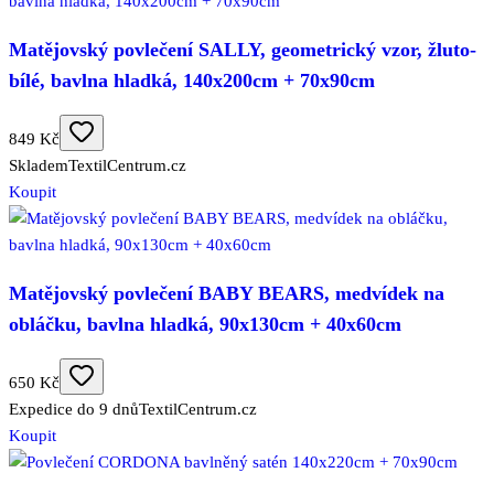
Matějovský povlečení SALLY, geometrický vzor, žluto-
bílé, bavlna hladká, 140x200cm + 70x90cm
849 Kč
Skladem
TextilCentrum.cz
Koupit
Matějovský povlečení BABY BEARS, medvídek na
obláčku, bavlna hladká, 90x130cm + 40x60cm
650 Kč
Expedice do 9 dnů
TextilCentrum.cz
Koupit