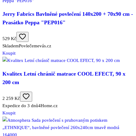
Jerry Fabrics Bavlněné povlečení 140x200 + 70x90 cm -
Prasátko Peppa "PEP016"
529 Kč
Skladem
Povlečemevás.cz
Koupit
Kvalitex Letní chránič matrace COOL EFECT, 90 x
200 cm
2 259 Kč
Expedice do 3 dnů
4Home.cz
Koupit