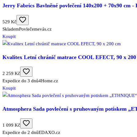
Jerry Fabrics Bavlněné povlečení 140x200 + 70x90 cm 
529 Kč
Skladem
Povlečemevás.cz
Koupit
Kvalitex Letní chránič matrace COOL EFECT, 90 x 200
2 259 Kč
Expedice do 3 dnů
4Home.cz
Koupit
Atmosphera Sada povlečení s pruhovaným potiskem „E
1 099 Kč
Expedice do 2 dnů
EDAXO.cz