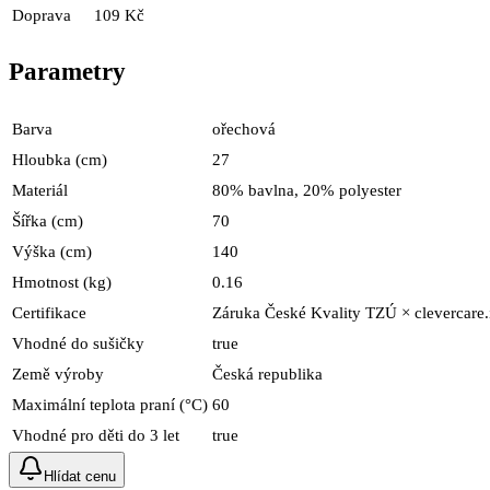
Doprava
109 Kč
Parametry
Barva
ořechová
Hloubka (cm)
27
Materiál
80% bavlna, 20% polyester
Šířka (cm)
70
Výška (cm)
140
Hmotnost (kg)
0.16
Certifikace
Záruka České Kvality TZÚ × clevercare
Vhodné do sušičky
true
Země výroby
Česká republika
Maximální teplota praní (°C)
60
Vhodné pro děti do 3 let
true
Hlídat cenu