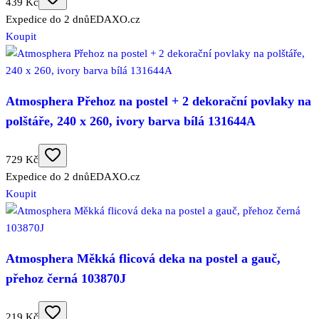
439 Kč
Expedice do 2 dnů
EDAXO.cz
Koupit
Atmosphera Přehoz na postel + 2 dekorační povlaky na
polštáře, 240 x 260, ivory barva bílá 131644A
729 Kč
Expedice do 2 dnů
EDAXO.cz
Koupit
Atmosphera Měkká flicová deka na postel a gauč,
přehoz černá 103870J
219 Kč