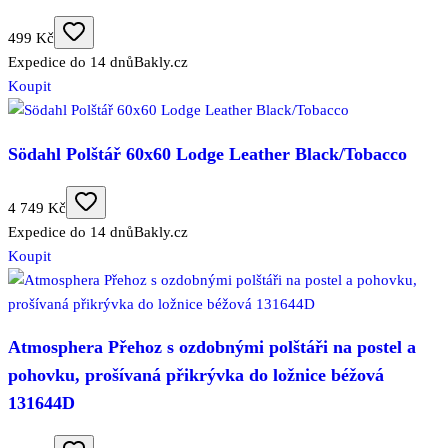
499 Kč
Expedice do 14 dnů
Bakly.cz
Koupit
Södahl Polštář 60x60 Lodge Leather Black/Tobacco
4 749 Kč
Expedice do 14 dnů
Bakly.cz
Koupit
Atmosphera Přehoz s ozdobnými polštáři na postel a
pohovku, prošívaná přikrývka do ložnice béžová
131644D