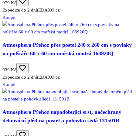
979 Kč
Expedice do 2 dnů
EDAXO.cz
Koupit
Atmosphera Přehoz přes postel 240 x 260 cm s povlaky
na polštáře 60 x 60 cm mořská modrá 163920Q
939 Kč
Expedice do 2 dnů
EDAXO.cz
Koupit
Atmosphera Přehoz napodobující srst, načechraný
dekorační pléd na postel a pohovku šedá 131501B