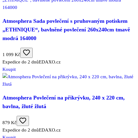
Atmosphera Sada povlečení s pruhovaným potiskem
„ETHNIQUE“, bavlněné povlečení 260x240cm tmavě
modrá 164000
1 099 Kč
Expedice do 2 dnů
EDAXO.cz
Koupit
Atmosphera Povlečení na přikrývku, 240 x 220 cm,
bavlna, žluté žlutá
879 Kč
Expedice do 2 dnů
EDAXO.cz
Koupit