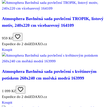
Atmosphera Bavlněná sada povlečení TROPIK, listový
motiv, 240x220 cm vícebarevný 164109
959 Kč
Expedice do 2 dnů
EDAXO.cz
Koupit
Atmosphera Bavlněná sada povlečení s květinovým
potiskem 260x240 cm mořská modrá 163999
1 099 Kč
Expedice do 2 dnů
EDAXO.cz
Koupit