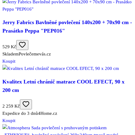
Jerry Fabrics Bavlněné povlečení 140x200 + 70x90 cm -
Prasátko Peppa "PEP016"
529 Kč
Skladem
Povlečemevás.cz
Koupit
Kvalitex Letní chránič matrace COOL EFECT, 90 x
200 cm
2 259 Kč
Expedice do 3 dnů
4Home.cz
Koupit