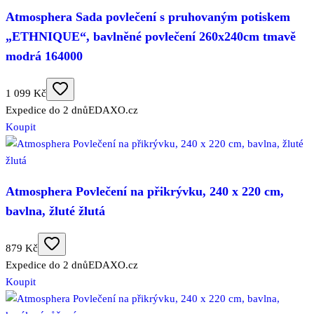
Atmosphera Sada povlečení s pruhovaným potiskem
„ETHNIQUE“, bavlněné povlečení 260x240cm tmavě
modrá 164000
1 099 Kč
Expedice do 2 dnů
EDAXO.cz
Koupit
Atmosphera Povlečení na přikrývku, 240 x 220 cm,
bavlna, žluté žlutá
879 Kč
Expedice do 2 dnů
EDAXO.cz
Koupit