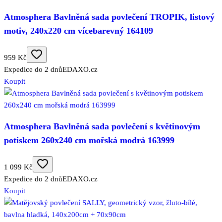
Atmosphera Bavlněná sada povlečení TROPIK, listový
motiv, 240x220 cm vícebarevný 164109
959 Kč
Expedice do 2 dnů
EDAXO.cz
Koupit
Atmosphera Bavlněná sada povlečení s květinovým
potiskem 260x240 cm mořská modrá 163999
1 099 Kč
Expedice do 2 dnů
EDAXO.cz
Koupit