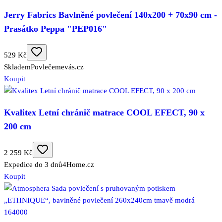
Jerry Fabrics Bavlněné povlečení 140x200 + 70x90 cm -
Prasátko Peppa "PEP016"
529 Kč
Skladem
Povlečemevás.cz
Koupit
Kvalitex Letní chránič matrace COOL EFECT, 90 x
200 cm
2 259 Kč
Expedice do 3 dnů
4Home.cz
Koupit