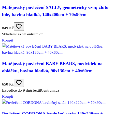
Matějovský povlečení SALLY, geometrický vzor, žluto-
bílé, bavlna hladká, 140x200cm + 70x90cm
849 Kč
Skladem
TextilCentrum.cz
Koupit
Matějovský povlečení BABY BEARS, medvídek na
obláčku, bavlna hladká, 90x130cm + 40x60cm
650 Kč
Expedice do 9 dnů
TextilCentrum.cz
Koupit
Povlečení CORDONA bavlněný satén 140x220cm +