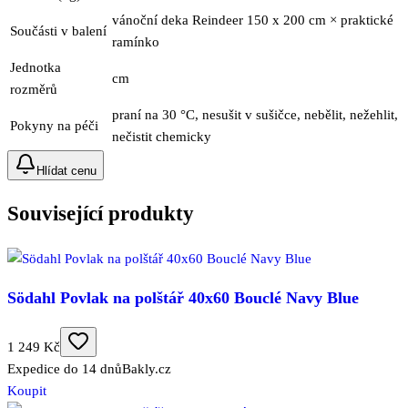
vánoční deka Reindeer 150 x 200 cm × praktické
Součásti v balení
ramínko
Jednotka
cm
rozměrů
praní na 30 °C, nesušit v sušičce, nebělit, nežehlit,
Pokyny na péči
nečistit chemicky
Hlídat cenu
Související produkty
Södahl Povlak na polštář 40x60 Bouclé Navy Blue
1 249 Kč
Expedice do 14 dnů
Bakly.cz
Koupit