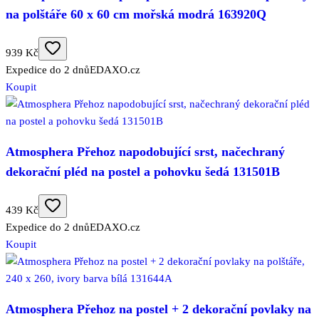
na polštáře 60 x 60 cm mořská modrá 163920Q
939 Kč
Expedice do 2 dnů
EDAXO.cz
Koupit
Atmosphera Přehoz napodobující srst, načechraný
dekorační pléd na postel a pohovku šedá 131501B
439 Kč
Expedice do 2 dnů
EDAXO.cz
Koupit
Atmosphera Přehoz na postel + 2 dekorační povlaky na