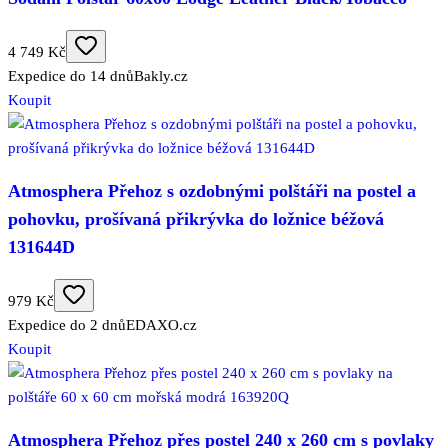
4 749 Kč
Expedice do 14 dnů
Bakly.cz
Koupit
Atmosphera Přehoz s ozdobnými polštáři na postel a
pohovku, prošívaná přikrývka do ložnice béžová
131644D
979 Kč
Expedice do 2 dnů
EDAXO.cz
Koupit
Atmosphera Přehoz přes postel 240 x 260 cm s povlaky