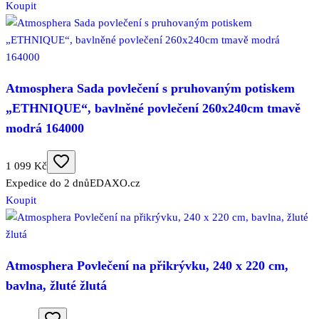
Koupit
Atmosphera Sada povlečení s pruhovaným potiskem
„ETHNIQUE“, bavlněné povlečení 260x240cm tmavě
modrá 164000
1 099 Kč
Expedice do 2 dnů
EDAXO.cz
Koupit
Atmosphera Povlečení na přikrývku, 240 x 220 cm,
bavlna, žluté žlutá