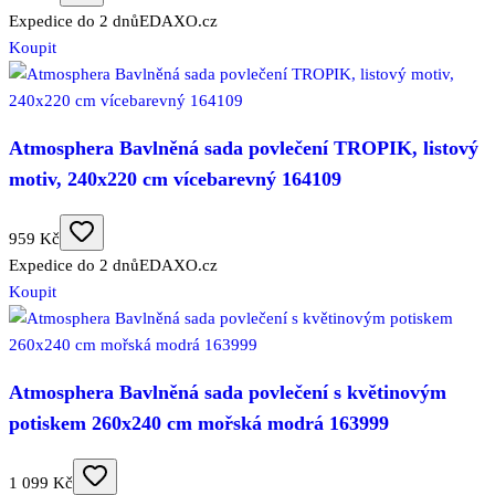
Expedice do 2 dnů
EDAXO.cz
Koupit
Atmosphera Bavlněná sada povlečení TROPIK, listový
motiv, 240x220 cm vícebarevný 164109
959 Kč
Expedice do 2 dnů
EDAXO.cz
Koupit
Atmosphera Bavlněná sada povlečení s květinovým
potiskem 260x240 cm mořská modrá 163999
1 099 Kč