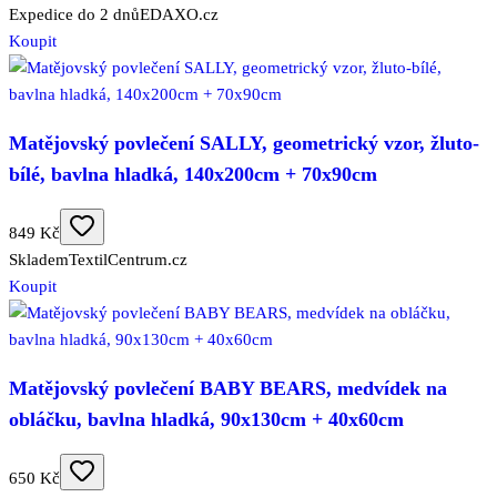
Expedice do 2 dnů
EDAXO.cz
Koupit
Matějovský povlečení SALLY, geometrický vzor, žluto-
bílé, bavlna hladká, 140x200cm + 70x90cm
849 Kč
Skladem
TextilCentrum.cz
Koupit
Matějovský povlečení BABY BEARS, medvídek na
obláčku, bavlna hladká, 90x130cm + 40x60cm
650 Kč