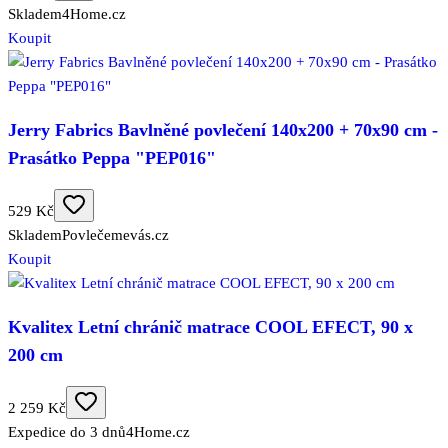
Skladem
4Home.cz
Koupit
Jerry Fabrics Bavlněné povlečení 140x200 + 70x90 cm -
Prasátko Peppa "PEP016"
529 Kč
Skladem
Povlečemevás.cz
Koupit
Kvalitex Letní chránič matrace COOL EFECT, 90 x
200 cm
2 259 Kč
Expedice do 3 dnů
4Home.cz