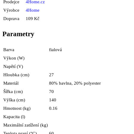
Prodejce
4Home.cz
Výrobce
4Home
Doprava
109 Kč
Parametry
Barva
fialová
Výkon (W)
Napětí (V)
Hloubka (cm)
27
Materiál
80% bavlna, 20% polyester
Šířka (cm)
70
Výška (cm)
140
Hmotnost (kg)
0.16
Kapacita (l)
Maximální zatížení (kg)
Teplota praní (°C)
60