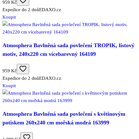
959 Kč
Expedice do 2 dnů
EDAXO.cz
Koupit
Atmosphera Bavlněná sada povlečení TROPIK, listový
motiv, 240x220 cm vícebarevný 164109
959 Kč
Expedice do 2 dnů
EDAXO.cz
Koupit
Atmosphera Bavlněná sada povlečení s květinovým
potiskem 260x240 cm mořská modrá 163999