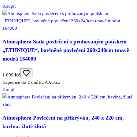
Koupit
Atmosphera Sada povlečení s pruhovaným potiskem
„ETHNIQUE“, bavlněné povlečení 260x240cm tmavě
modrá 164000
1 099 Kč
Expedice do 2 dnů
EDAXO.cz
Koupit
Atmosphera Povlečení na přikrývku, 240 x 220 cm,
bavlna, žluté žlutá