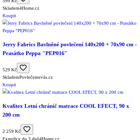
599 Kč
Skladem
4Home.cz
Koupit
Jerry Fabrics Bavlněné povlečení 140x200 + 70x90 cm -
Prasátko Peppa "PEP016"
529 Kč
Skladem
Povlečemevás.cz
Koupit
Kvalitex Letní chránič matrace COOL EFECT, 90 x
200 cm
2 259 Kč
Expedice do 3 dnů
4Home.cz