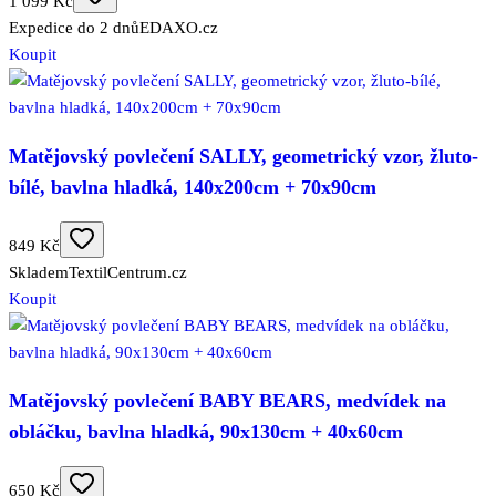
1 099 Kč
Expedice do 2 dnů
EDAXO.cz
Koupit
Matějovský povlečení SALLY, geometrický vzor, žluto-
bílé, bavlna hladká, 140x200cm + 70x90cm
849 Kč
Skladem
TextilCentrum.cz
Koupit
Matějovský povlečení BABY BEARS, medvídek na
obláčku, bavlna hladká, 90x130cm + 40x60cm
650 Kč