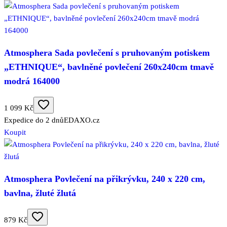
Atmosphera Sada povlečení s pruhovaným potiskem
„ETHNIQUE“, bavlněné povlečení 260x240cm tmavě
modrá 164000
1 099 Kč
Expedice do 2 dnů
EDAXO.cz
Koupit
Atmosphera Povlečení na přikrývku, 240 x 220 cm,
bavlna, žluté žlutá
879 Kč