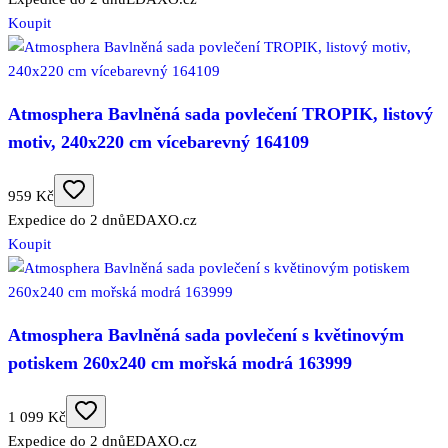
Koupit
Atmosphera Bavlněná sada povlečení TROPIK, listový
motiv, 240x220 cm vícebarevný 164109
959 Kč
Expedice do 2 dnů
EDAXO.cz
Koupit
Atmosphera Bavlněná sada povlečení s květinovým
potiskem 260x240 cm mořská modrá 163999
1 099 Kč
Expedice do 2 dnů
EDAXO.cz