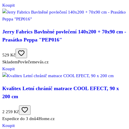
Koupit
Jerry Fabrics Bavlněné povlečení 140x200 + 70x90 cm -
Prasátko Peppa "PEP016"
529 Kč
Skladem
Povlečemevás.cz
Koupit
Kvalitex Letní chránič matrace COOL EFECT, 90 x
200 cm
2 259 Kč
Expedice do 3 dnů
4Home.cz
Koupit