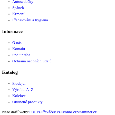
Autosedačky
Spánek
Krmení
Přebalování a hygiena
Informace
O nás
Kontakt
Spolupráce
Ochrana osobních údajů
Katalog
Prodejci
Výrobci A–Z
Kolekce
Oblíbené produkty
Naše další weby:
FUF.cz
Dřeváček.cz
Ekonio.cz
Vitaminer.cz