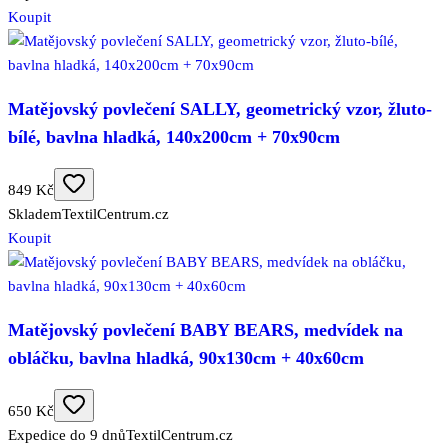
Koupit
Matějovský povlečení SALLY, geometrický vzor, žluto-
bílé, bavlna hladká, 140x200cm + 70x90cm
849 Kč
Skladem
TextilCentrum.cz
Koupit
Matějovský povlečení BABY BEARS, medvídek na
obláčku, bavlna hladká, 90x130cm + 40x60cm
650 Kč
Expedice do 9 dnů
TextilCentrum.cz