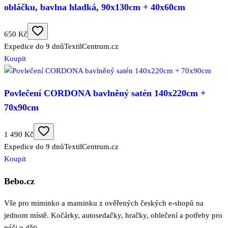
obláčku, bavlna hladká, 90x130cm + 40x60cm
650 Kč
Expedice do 9 dnů
TextilCentrum.cz
Koupit
Povlečení CORDONA bavlněný satén 140x220cm +
70x90cm
1 490 Kč
Expedice do 9 dnů
TextilCentrum.cz
Koupit
Bebo.cz
Vše pro miminko a maminku z ověřených českých e-shopů na
jednom místě. Kočárky, autosedačky, hračky, oblečení a potřeby pro
péči o děti.