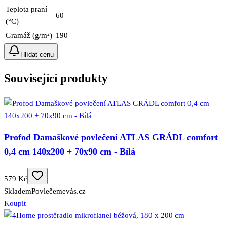
Teplota praní
60
(°C)
Gramáž (g/m²)
190
Hlídat cenu
Související produkty
Profod Damaškové povlečení ATLAS GRÁDL comfort
0,4 cm 140x200 + 70x90 cm - Bílá
579 Kč
Skladem
Povlečemevás.cz
Koupit