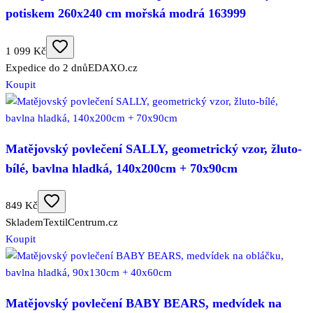
potiskem 260x240 cm mořská modrá 163999
1 099 Kč
Expedice do 2 dnů
EDAXO.cz
Koupit
Matějovský povlečení SALLY, geometrický vzor, žluto-
bílé, bavlna hladká, 140x200cm + 70x90cm
849 Kč
Skladem
TextilCentrum.cz
Koupit
Matějovský povlečení BABY BEARS, medvídek na