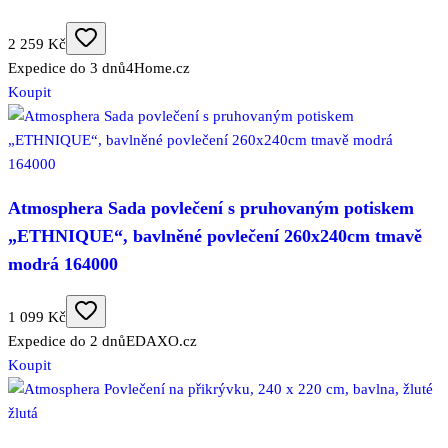
2 259 Kč
Expedice do 3 dnů
4Home.cz
Koupit
Atmosphera Sada povlečení s pruhovaným potiskem
„ETHNIQUE“, bavlněné povlečení 260x240cm tmavě
modrá 164000
1 099 Kč
Expedice do 2 dnů
EDAXO.cz
Koupit