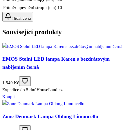
Průměr upevnění stropu (cm)
10
Hlídat cenu
Související produkty
EMOS Stolní LED lampa Karen s bezdrátovým
nabíjením černá
1 549 Kč
Expedice do 5 dnů
HouseLand.cz
Koupit
Zone Denmark Lampa Oblong Limoncello