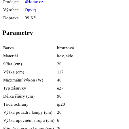
Prodejce
4Home.cz
Výrobce
Opviq
Doprava
99 Kč
Parametry
Barva
bronzová
Materiál
kov, sklo
Šířka (cm)
20
Výška (cm)
117
Maximální výkon (W)
40
Typ zásuvky
e27
Délka šňůry (cm)
90
Třída ochrany
ip20
Výška pouzdra lampy (cm)
20
Výška upevnění stropu (cm)
6
Průměr pouzdra lampy (cm)
20