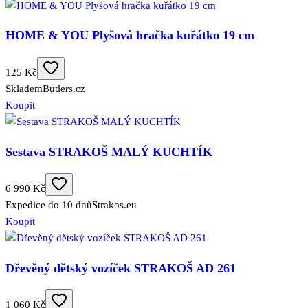
HOME & YOU Plyšová hračka kuřátko 19 cm
125 Kč
Skladem
Butlers.cz
Koupit
Sestava STRAKOŠ MALÝ KUCHTÍK
6 990 Kč
Expedice do 10 dnů
Strakos.eu
Koupit
Dřevěný dětský vozíček STRAKOŠ AD 261
1 060 Kč