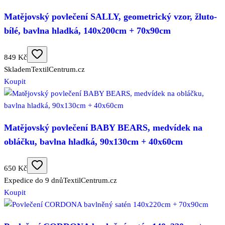
Matějovský povlečení SALLY, geometrický vzor, žluto-
bílé, bavlna hladká, 140x200cm + 70x90cm
849 Kč
Skladem
TextilCentrum.cz
Koupit
Matějovský povlečení BABY BEARS, medvídek na
obláčku, bavlna hladká, 90x130cm + 40x60cm
650 Kč
Expedice do 9 dnů
TextilCentrum.cz
Koupit