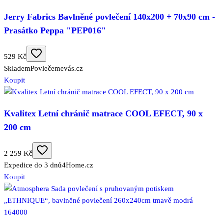
Jerry Fabrics Bavlněné povlečení 140x200 + 70x90 cm -
Prasátko Peppa "PEP016"
529 Kč
Skladem
Povlečemevás.cz
Koupit
Kvalitex Letní chránič matrace COOL EFECT, 90 x
200 cm
2 259 Kč
Expedice do 3 dnů
4Home.cz
Koupit