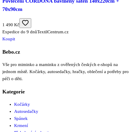
Povlečení CORDONA bavlněný satén 140x220cm +
70x90cm
1 490 Kč
Expedice do 9 dnů
TextilCentrum.cz
Koupit
Bebo.cz
Vše pro miminko a maminku z ověřených českých e-shopů na
jednom místě. Kočárky, autosedačky, hračky, oblečení a potřeby pro
péči o děti.
Kategorie
Kočárky
Autosedačky
Spánek
Krmení