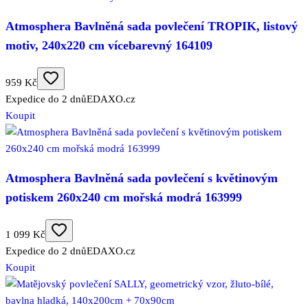
Atmosphera Bavlněná sada povlečení TROPIK, listový
motiv, 240x220 cm vícebarevný 164109
959 Kč
Expedice do 2 dnů
EDAXO.cz
Koupit
Atmosphera Bavlněná sada povlečení s květinovým
potiskem 260x240 cm mořská modrá 163999
1 099 Kč
Expedice do 2 dnů
EDAXO.cz
Koupit