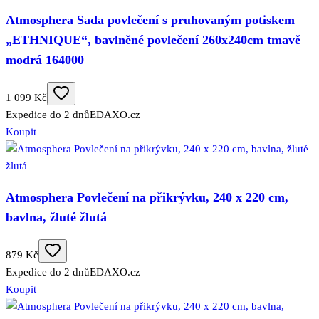
Atmosphera Sada povlečení s pruhovaným potiskem
„ETHNIQUE“, bavlněné povlečení 260x240cm tmavě
modrá 164000
1 099 Kč
Expedice do 2 dnů
EDAXO.cz
Koupit
Atmosphera Povlečení na přikrývku, 240 x 220 cm,
bavlna, žluté žlutá
879 Kč
Expedice do 2 dnů
EDAXO.cz
Koupit