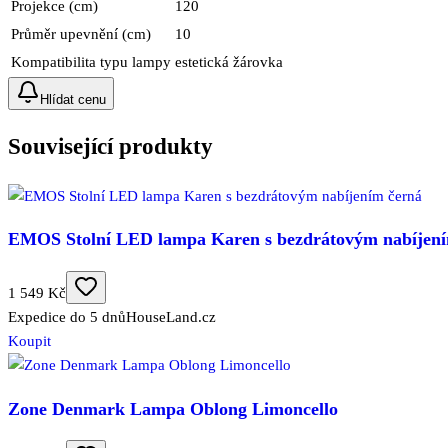
Projekce (cm)
120
Průměr upevnění (cm)
10
Kompatibilita typu lampy
estetická žárovka
Hlídat cenu
Související produkty
EMOS Stolní LED lampa Karen s bezdrátovým nabíjení
1 549 Kč
Expedice do 5 dnů
HouseLand.cz
Koupit
Zone Denmark Lampa Oblong Limoncello