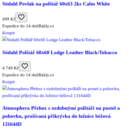
Södahl Povlak na polštář 60x63 2ks Calm White
499 Kč
Expedice do 14 dnů
Bakly.cz
Koupit
Södahl Polštář 60x60 Lodge Leather Black/Tobacco
4 749 Kč
Expedice do 14 dnů
Bakly.cz
Koupit
Atmosphera Přehoz s ozdobnými polštáři na postel a
pohovku, prošívaná přikrývka do ložnice béžová
131644D