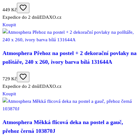
449 Kč
Expedice do 2 dnů
EDAXO.cz
Koupit
Atmosphera Přehoz na postel + 2 dekorační povlaky na
polštáře, 240 x 260, ivory barva bílá 131644A
729 Kč
Expedice do 2 dnů
EDAXO.cz
Koupit
Atmosphera Měkká flicová deka na postel a gauč,
přehoz černá 103870J