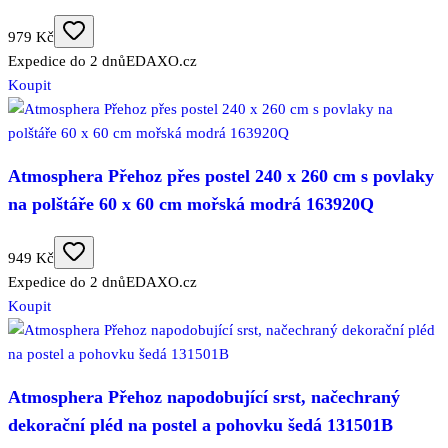
979 Kč
Expedice do 2 dnů
EDAXO.cz
Koupit
Atmosphera Přehoz přes postel 240 x 260 cm s povlaky
na polštáře 60 x 60 cm mořská modrá 163920Q
949 Kč
Expedice do 2 dnů
EDAXO.cz
Koupit
Atmosphera Přehoz napodobující srst, načechraný
dekorační pléd na postel a pohovku šedá 131501B