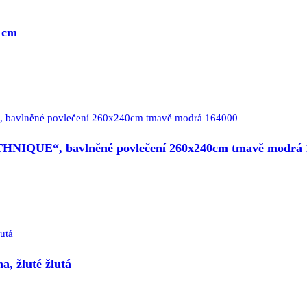
 cm
THNIQUE“, bavlněné povlečení 260x240cm tmavě modrá 
, žluté žlutá