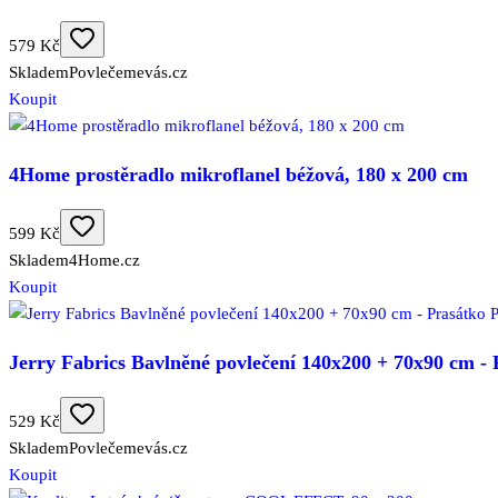
579 Kč
Skladem
Povlečemevás.cz
Koupit
4Home prostěradlo mikroflanel béžová, 180 x 200 cm
599 Kč
Skladem
4Home.cz
Koupit
Jerry Fabrics Bavlněné povlečení 140x200 + 70x90 cm 
529 Kč
Skladem
Povlečemevás.cz
Koupit