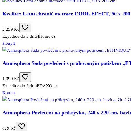
Kvalitex Letní chránič matrace COOL EFECT, 90 x 200
2 259 Kč
Expedice do 3 dnů
4Home.cz
Koupit
Atmosphera Sada povlečení s pruhovaným potiskem „E
1 099 Kč
Expedice do 2 dnů
EDAXO.cz
Koupit
Atmosphera Povlečení na přikrývku, 240 x 220 cm, bavlna
879 Kč