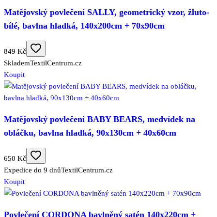
Matějovský povlečení SALLY, geometrický vzor, žluto-
bílé, bavlna hladká, 140x200cm + 70x90cm
849 Kč
Skladem
TextilCentrum.cz
Koupit
Matějovský povlečení BABY BEARS, medvídek na
obláčku, bavlna hladká, 90x130cm + 40x60cm
650 Kč
Expedice do 9 dnů
TextilCentrum.cz
Koupit
Povlečení CORDONA bavlněný satén 140x220cm +