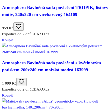
Atmosphera Bavlněná sada povlečení TROPIK, listový
motiv, 240x220 cm vícebarevný 164109
959 Kč
Expedice do 2 dnů
EDAXO.cz
Koupit
Atmosphera Bavlněná sada povlečení s květinovým
potiskem 260x240 cm mořská modrá 163999
1 099 Kč
Expedice do 2 dnů
EDAXO.cz
Koupit