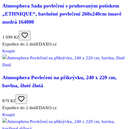
Atmosphera Sada povlečení s pruhovaným potiskem
„ETHNIQUE“, bavlněné povlečení 260x240cm tmavě
modrá 164000
1 099 Kč
Expedice do 2 dnů
EDAXO.cz
Koupit
Atmosphera Povlečení na přikrývku, 240 x 220 cm,
bavlna, žluté žlutá
879 Kč
Expedice do 2 dnů
EDAXO.cz
Koupit