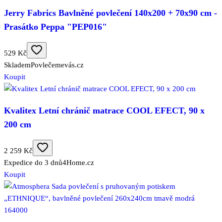
Jerry Fabrics Bavlněné povlečení 140x200 + 70x90 cm -
Prasátko Peppa "PEP016"
529 Kč
Skladem
Povlečemevás.cz
Koupit
Kvalitex Letní chránič matrace COOL EFECT, 90 x
200 cm
2 259 Kč
Expedice do 3 dnů
4Home.cz
Koupit