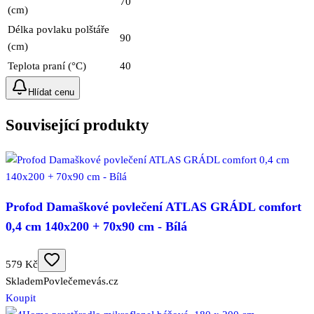
70
(cm)
Délka povlaku polštáře
90
(cm)
Teplota praní (°C)
40
Hlídat cenu
Související produkty
Profod Damaškové povlečení ATLAS GRÁDL comfort
0,4 cm 140x200 + 70x90 cm - Bílá
579 Kč
Skladem
Povlečemevás.cz
Koupit