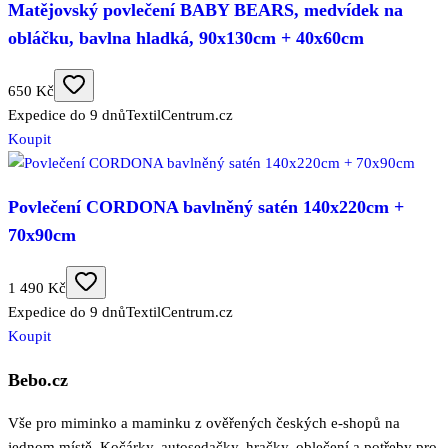
Matějovský povlečení BABY BEARS, medvídek na
obláčku, bavlna hladká, 90x130cm + 40x60cm
650 Kč
Expedice do 9 dnů
TextilCentrum.cz
Koupit
Povlečení CORDONA bavlněný satén 140x220cm +
70x90cm
1 490 Kč
Expedice do 9 dnů
TextilCentrum.cz
Koupit
Bebo.cz
Vše pro miminko a maminku z ověřených českých e-shopů na
jednom místě. Kočárky, autosedačky, hračky, oblečení a potřeby pro