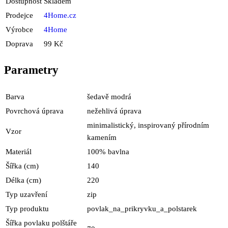
Dostupnost
Skladem
Prodejce
4Home.cz
Výrobce
4Home
Doprava
99 Kč
Parametry
Barva
šedavě modrá
Povrchová úprava
nežehlivá úprava
minimalistický, inspirovaný přírodním
Vzor
kamením
Materiál
100% bavlna
Šířka (cm)
140
Délka (cm)
220
Typ uzavření
zip
Typ produktu
povlak_na_prikryvku_a_polstarek
Šířka povlaku polštáře