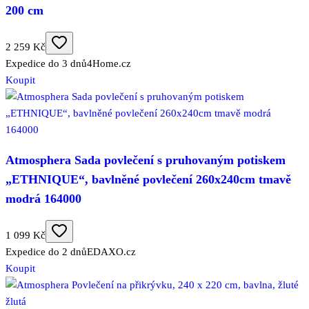
200 cm
2 259 Kč
Expedice do 3 dnů
4Home.cz
Koupit
Atmosphera Sada povlečení s pruhovaným potiskem
„ETHNIQUE“, bavlněné povlečení 260x240cm tmavě
modrá 164000
1 099 Kč
Expedice do 2 dnů
EDAXO.cz
Koupit