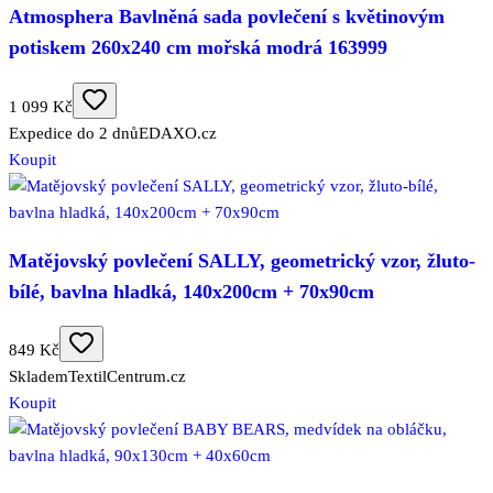
Atmosphera Bavlněná sada povlečení s květinovým
potiskem 260x240 cm mořská modrá 163999
1 099 Kč
Expedice do 2 dnů
EDAXO.cz
Koupit
Matějovský povlečení SALLY, geometrický vzor, žluto-
bílé, bavlna hladká, 140x200cm + 70x90cm
849 Kč
Skladem
TextilCentrum.cz
Koupit