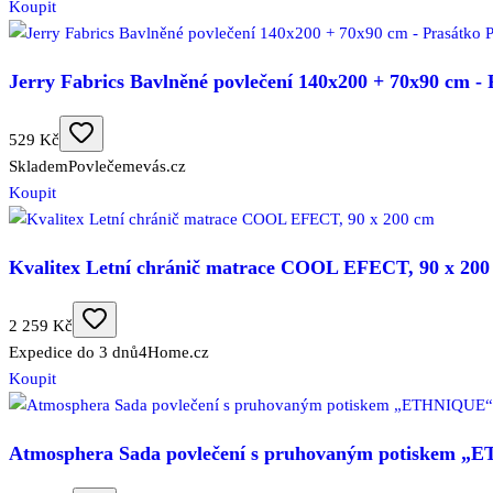
Koupit
Jerry Fabrics Bavlněné povlečení 140x200 + 70x90 cm 
529 Kč
Skladem
Povlečemevás.cz
Koupit
Kvalitex Letní chránič matrace COOL EFECT, 90 x 200
2 259 Kč
Expedice do 3 dnů
4Home.cz
Koupit
Atmosphera Sada povlečení s pruhovaným potiskem „E