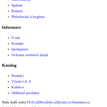
Spánek
Krmení
Přebalování a hygiena
Informace
O nás
Kontakt
Spolupráce
Ochrana osobních údajů
Katalog
Prodejci
Výrobci A–Z
Kolekce
Oblíbené produkty
Naše další weby:
FUF.cz
Dřeváček.cz
Ekonio.cz
Vitaminer.cz