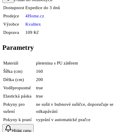
Dostupnost
Expedice do 3 dnů
Prodejce
4Home.cz
Výrobce
Kvalitex
Doprava
109 Kč
Parametry
Materiál
pletenina s PU zátěrem
Šířka (cm)
160
Délka (cm)
200
Voděpropustné
true
Elastická páska
true
Pokyny pro
ne sušit v bubnové sušičce, doporučuje se
sušení
odkapávání
Pokyny k praní
vyprání v automatické pračce
Hlídat cenu