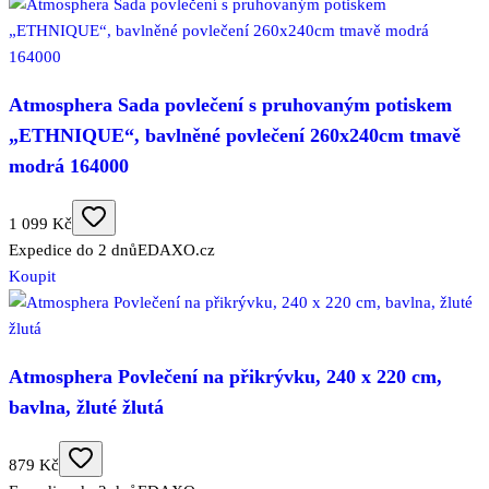
Atmosphera Sada povlečení s pruhovaným potiskem
„ETHNIQUE“, bavlněné povlečení 260x240cm tmavě
modrá 164000
1 099 Kč
Expedice do 2 dnů
EDAXO.cz
Koupit
Atmosphera Povlečení na přikrývku, 240 x 220 cm,
bavlna, žluté žlutá
879 Kč