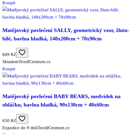
Koupit
Matějovský povlečení SALLY, geometrický vzor, žluto-
bílé, bavlna hladká, 140x200cm + 70x90cm
849 Kč
Skladem
TextilCentrum.cz
Koupit
Matějovský povlečení BABY BEARS, medvídek na
obláčku, bavlna hladká, 90x130cm + 40x60cm
650 Kč
Expedice do 9 dnů
TextilCentrum.cz