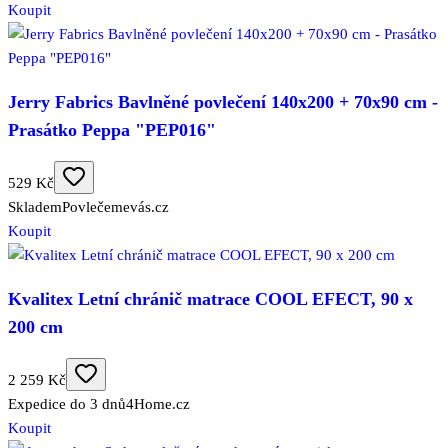
Koupit
Jerry Fabrics Bavlněné povlečení 140x200 + 70x90 cm -
Prasátko Peppa "PEP016"
529 Kč
Skladem
Povlečemevás.cz
Koupit
Kvalitex Letní chránič matrace COOL EFECT, 90 x
200 cm
2 259 Kč
Expedice do 3 dnů
4Home.cz
Koupit