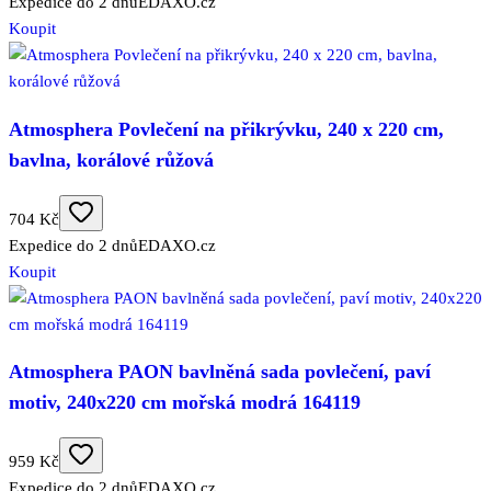
Expedice do 2 dnů
EDAXO.cz
Koupit
Atmosphera Povlečení na přikrývku, 240 x 220 cm,
bavlna, korálové růžová
704 Kč
Expedice do 2 dnů
EDAXO.cz
Koupit
Atmosphera PAON bavlněná sada povlečení, paví
motiv, 240x220 cm mořská modrá 164119
959 Kč
Expedice do 2 dnů
EDAXO.cz